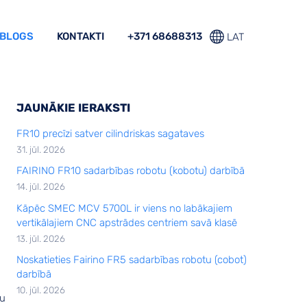
BLOGS
KONTAKTI
+371 68688313
LAT
JAUNĀKIE IERAKSTI
FR10 precīzi satver cilindriskas sagataves
31. jūl. 2026
FAIRINO FR10 sadarbības robotu (kobotu) darbībā
14. jūl. 2026
Kāpēc SMEC MCV 5700L ir viens no labākajiem
vertikālajiem CNC apstrādes centriem savā klasē
13. jūl. 2026
Noskatieties Fairino FR5 sadarbības robotu (cobot)
darbībā
10. jūl. 2026
tu