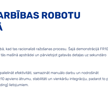
DARBĪBAS ROBOTU
Ā
bā, kad tas racionalizē ražošanas procesu. Šajā demonstrācijā FR1
ot tās mašīnā apstrādei un pārvietojot gatavās detaļas uz sekundāro
 palielināt efektivitāti, samazināt manuālo darbu un nodrošināt
0 apvieno ātrumu, stabilitāti un vienkāršu integrāciju, padarot to 
ding) lietojumiem.