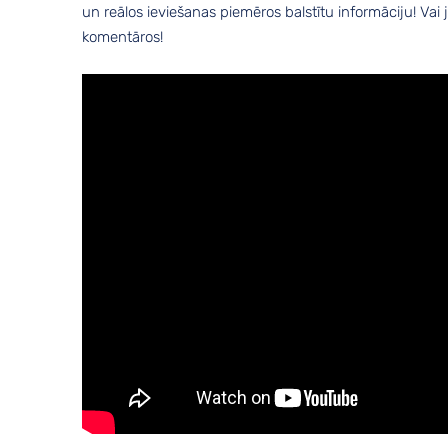
un reālos ieviešanas piemēros balstītu informāciju! Va
komentāros!