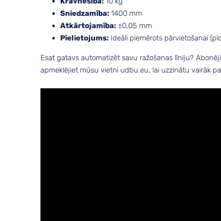
Kravnesība:
10 kg
Sniedzamība:
1400 mm
Atkārtojamība:
±0,05 mm
Pielietojums:
Ideāli piemērots pārvietošanai (p
Esat gatavs automatizēt savu ražošanas līniju? Abonējie
apmeklējiet mūsu vietni udbu.eu, lai uzzinātu vairāk 