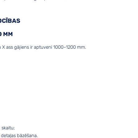
OCĪBAS
00 MM
tru X ass gājiens ir aptuveni 1000–1200 mm.
 skaitu;
a detaļas bāzēšana.