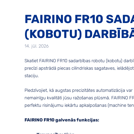
FAIRINO FR10 SA
(KOBOTU) DARBĪB
14. jūl. 2026
Skatiet FAIRINO FR10 sadarbības robotu (kobotu) darbī
precīzi apstrādā piecas cilindriskas sagataves, ielādēj
staciju.
Piedzīvojiet, kā augstas precizitātes automatizācija var
nemainīgu kvalitāti jūsu ražošanas plūsmā. FAIRINO FR1
perfektu risinājumu iekārtu apkalpošanas (machine ten
FAIRINO FR10 galvenās funkcijas: