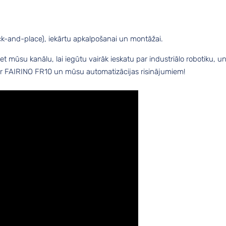
ick-and-place), iekārtu apkalpošanai un montāžai.
t mūsu kanālu, lai iegūtu vairāk ieskatu par industriālo robotiku, u
par FAIRINO FR10 un mūsu automatizācijas risinājumiem!