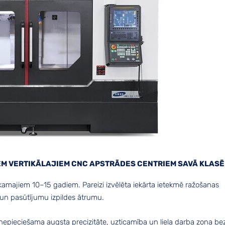
IEM VERTIKĀLAJIEM CNC APSTRĀDES CENTRIEM SAVĀ KLASĒ
ākamajiem 10–15 gadiem. Pareizi izvēlēta iekārta ietekmē ražošanas
i un pasūtījumu izpildes ātrumu.
epieciešama augsta precizitāte, uzticamība un liela darba zona be