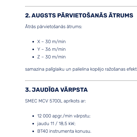
2. AUGSTS PĀRVIETOŠANĀS ĀTRUMS
Ātrās pārvietošanās ātrums:
X – 30 m/min
Y – 36 m/min
Z – 30 m/min
samazina palīglaiku un palielina kopējo ražošanas efektiv
3. JAUDĪGA VĀRPSTA
SMEC MCV 5700L aprīkots ar:
12 000 apgr./min vārpstu;
jaudu 11 / 18,5 kW;
BT40 instrumenta konusu.