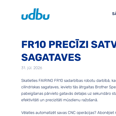
S
FR10 PRECĪZI SAT
SAGATAVES
31. jūl. 2026
Skatieties FAIRINO FR10 sadarbības robotu darbībā, kas
cilindriskas sagataves, ievieto tās ātrgaitas Brother
pabeigšanas pārvieto gatavās detaļas uz sekundāro staci
efektivitāti un precizitāti mūsdienu ražošanā.
Vēlaties automatizēt savas CNC operācijas? Abonējiet 