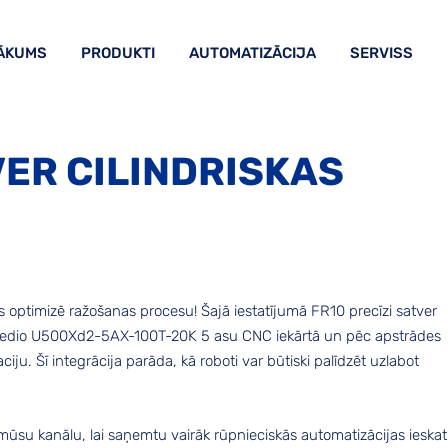
ĀKUMS
PRODUKTI
AUTOMATIZĀCIJA
SERVISS
VER CILINDRISKAS
 optimizē ražošanas procesu! Šajā iestatījumā FR10 precīzi satver
 Speedio U500Xd2-5AX-100T-20K 5 asu CNC iekārtā un pēc apstrādes
ju. Šī integrācija parāda, kā roboti var būtiski palīdzēt uzlabot
mūsu kanālu, lai saņemtu vairāk rūpnieciskās automatizācijas ieska