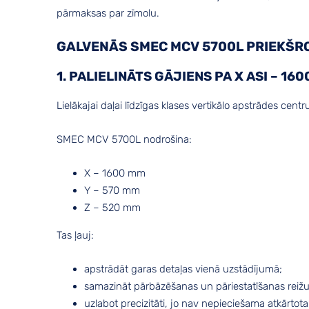
pārmaksas par zīmolu.
GALVENĀS SMEC MCV 5700L PRIEKŠR
1. PALIELINĀTS GĀJIENS PA X ASI – 16
Lielākajai daļai līdzīgas klases vertikālo apstrādes cen
SMEC MCV 5700L nodrošina:
X – 1600 mm
Y – 570 mm
Z – 520 mm
Tas ļauj:
apstrādāt garas detaļas vienā uzstādījumā;
samazināt pārbāzēšanas un pāriestatīšanas reižu
uzlabot precizitāti, jo nav nepieciešama atkārtot