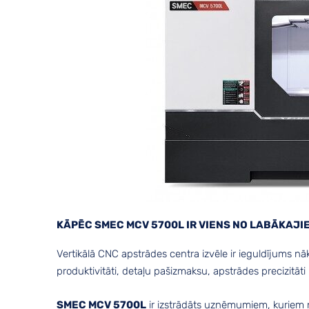
KĀPĒC SMEC MCV 5700L IR VIENS NO LABĀKAJ
Vertikālā CNC apstrādes centra izvēle ir ieguldījums n
produktivitāti, detaļu pašizmaksu, apstrādes precizitāt
SMEC MCV 5700L
ir izstrādāts uzņēmumiem, kuriem n