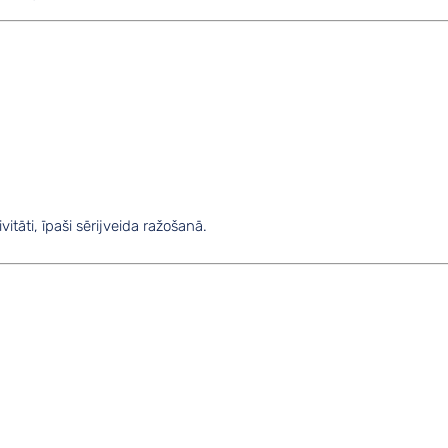
itāti, īpaši sērijveida ražošanā.