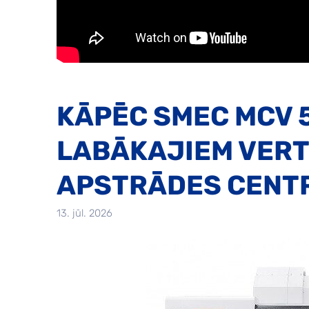
KĀPĒC SMEC MCV 5
LABĀKAJIEM VERT
APSTRĀDES CENTR
13. jūl. 2026