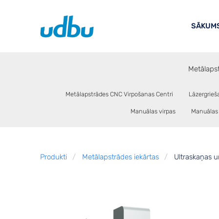
SĀKUM
Metālapst
Metālapstrādes CNC Virpošanas Centri
Lāzergrieš
Manuālas virpas
Manuālas 
Produkti
Metālapstrādes iekārtas
Ultraskaņas u