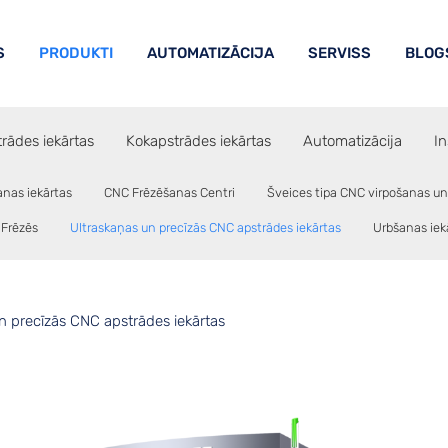
S
PRODUKTI
AUTOMATIZĀCIJA
SERVISS
BLOG
rādes iekārtas
Kokapstrādes iekārtas
Automatizācija
In
anas iekārtas
CNC Frēzēšanas Centri
Šveices tipa CNC virpošanas un
Frēzēs
Ultraskaņas un precīzās CNC apstrādes iekārtas
Urbšanas iek
n precīzās CNC apstrādes iekārtas