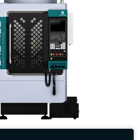
FE URB-400 gravēšanas un frēzēšanas
centrs