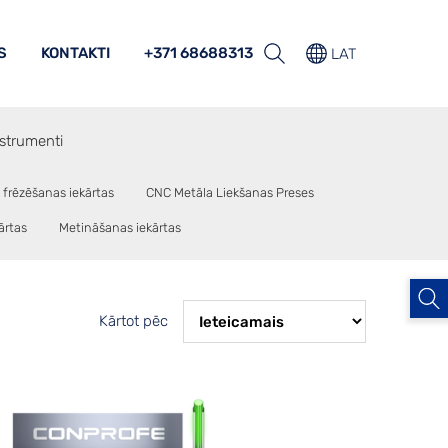
S
KONTAKTI
+371 68688313
LAT
strumenti
 frēzēšanas iekārtas
CNC Metāla Liekšanas Preses
ārtas
Metināšanas iekārtas
Kārtot pēc