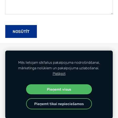
GOLDEN LASER
SMEC
AUTOMATIZĀCIJA
SERVISS
KONTAKTI
+371 68688313
Mēs lietojam sīkfailus pakalpojuma nodrošināšanai,
mārketinga nolūkiem un pakalpojuma uzlabošanai.
PAR MUMS
NOTEIKUMI
SĪKDATNES
Pielāgot
© 2026 udbu.eu
Pieņemt visus
Pieņemt tikai nepieciešamos