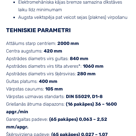
Elektromehāniska kājas bremze samazina dīkstāves
laiku līdz minimumam
Augsta veiktspēja pat veicot sejas (plaknes) virpošanu
TEHNISKIE PARAMETRI
Attālums starp centriem:
2000 mm
Centra augstums:
420 mm
Apstrādes diametrs virs gultas:
840 mm
Apstrādes diametrs virs tilta atveres*:
1060 mm
Apstrādes diametrs virs šķērsviras:
280 mm
Gultas platums:
400 mm
Vārpstas caurums:
105 mm
Vārpstas uzmavas standarts:
DIN 55029, D1-8
Griešanās ātruma diapazons:
(16 pakāpes) 36 – 1600
apgr./min
Garengaitas padeve:
(65 pakāpes) 0,063 – 2,52
mm/apgr.
Šķērsvirziena padeve:
(65 pakāpes) 0,027 – 1,07