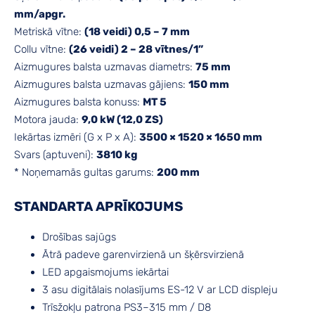
mm/apgr.
Metriskā vītne:
(18 veidi) 0,5 – 7 mm
Collu vītne:
(26 veidi) 2 – 28 vītnes/1”
Aizmugures balsta uzmavas diametrs:
75 mm
Aizmugures balsta uzmavas gājiens:
150 mm
Aizmugures balsta konuss:
MT 5
Motora jauda:
9,0 kW (12,0 ZS)
Iekārtas izmēri (G x P x A):
3500 × 1520 × 1650 mm
Svars (aptuveni):
3810 kg
* Noņemamās gultas garums:
200 mm
STANDARTA APRĪKOJUMS
Drošības sajūgs
Ātrā padeve garenvirzienā un šķērsvirzienā
LED apgaismojums iekārtai
3 asu digitālais nolasījums ES-12 V ar LCD displeju
Trīsžokļu patrona PS3–315 mm / D8