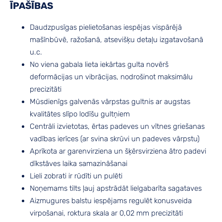
ĪPAŠĪBAS
Daudzpusīgas pielietošanas iespējas vispārējā
mašīnbūvē, ražošanā, atsevišķu detaļu izgatavošanā
u.c.
No viena gabala lieta iekārtas gulta novērš
deformācijas un vibrācijas, nodrošinot maksimālu
precizitāti
Mūsdienīgs galvenās vārpstas gultnis ar augstas
kvalitātes slīpo lodīšu gultņiem
Centrāli izvietotas, ērtas padeves un vītnes griešanas
vadības ierīces (ar svina skrūvi un padeves vārpstu)
Aprīkota ar garenvirziena un šķērsvirziena ātro padevi
dīkstāves laika samazināšanai
Lieli zobrati ir rūdīti un pulēti
Noņemams tilts ļauj apstrādāt lielgabarīta sagataves
Aizmugures balstu iespējams regulēt konusveida
virpošanai, roktura skala ar 0,02 mm precizitāti